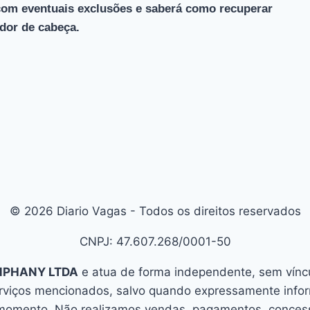
r com eventuais exclusões e saberá como recuperar
or de cabeça.
© 2026 Diario Vagas - Todos os direitos reservados
CNPJ: 47.607.268/0001-50
MPHANY LTDA
e atua de forma independente, sem víncul
erviços mencionados, salvo quando expressamente info
 momento. Não realizamos vendas, pagamentos, concessã